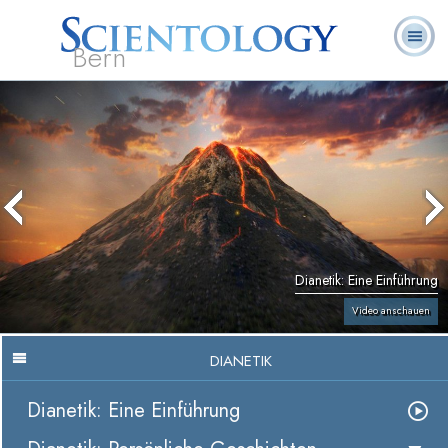
Bern
L. Ron
Was ist
Ehrenamtliche
Häufig gestellte
Bücher
Hubbard
Scientology?
Geistliche
Fragen
Dianetik: Eine Einführung
Video anschauen
DIANETIK
Dianetik: Eine Einführung