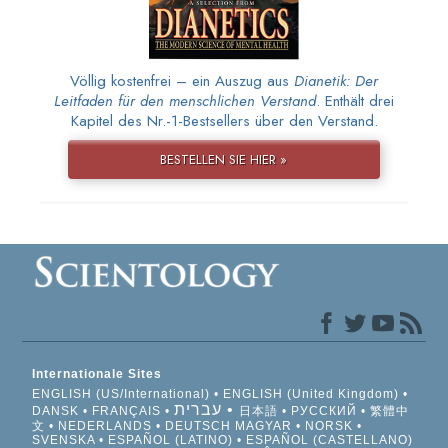
Völlig kostenfrei – ein Auszug aus
Dianetik: Der
Leitfaden für den menschlichen Verstand
. Enthält drei
Kapitel des Nr.-1-Bestsellers über den Verstand.
BESTELLEN SIE HIER »
Internationale Sites
ENGLISH (US/International)
ENGLISH (United Kingdom)
עברית
DANSK
FRANÇAIS
日本語
РУССКИЙ
繁體中
文
NEDERLANDS
DEUTSCH
MAGYAR
NORSK
SVENSKA
ESPAÑOL (LATINO)
ESPAÑOL (CASTELLANO)