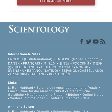
BESTELLEN SIE HIER »
Internationale Sites
ENGLISH (US/International)
ENGLISH (United Kingdom)
עברית
DANSK
FRANÇAIS
日本語
РУССКИЙ
繁體中
文
NEDERLANDS
DEUTSCH
MAGYAR
NORSK
SVENSKA
ESPAÑOL (LATINO)
ESPAÑOL (CASTELLANO)
ΕΛΛΗΝΙΚA
ITALIANO
PORTUGUÊS
Links
L. Ron Hubbard
Scientology Anschauungen und Praxis
Eine Stimme für die Menschlichkeit
Ehrenamtliche
Geistliche
Häufig gestellte Fragen
Bücher
Online-Kurse
Weitere Informationen
Kontakt aufnehmen
Orte
Ähnliche Seiten
L. Ron Hubbard
Dianetik
Scientology Network