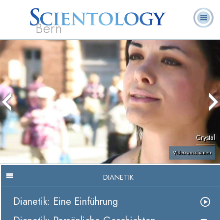
Bern
L. Ron
Was ist
Ehrenamtliche
Häufig gestellte
Bücher
Hubbard
Scientology?
Geistliche
Fragen
Crystal
Video anschauen
DIANETIK
Dianetik: Eine Einführung