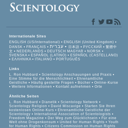
Internationale Sites
ENGLISH (US/International)
ENGLISH (United Kingdom)
עברית
DANSK
FRANÇAIS
日本語
РУССКИЙ
繁體中
文
NEDERLANDS
DEUTSCH
MAGYAR
NORSK
SVENSKA
ESPAÑOL (LATINO)
ESPAÑOL (CASTELLANO)
ΕΛΛΗΝΙΚA
ITALIANO
PORTUGUÊS
Links
L. Ron Hubbard
Scientology Anschauungen und Praxis
Eine Stimme für die Menschlichkeit
Ehrenamtliche
Geistliche
Häufig gestellte Fragen
Bücher
Online-Kurse
Weitere Informationen
Kontakt aufnehmen
Orte
Ähnliche Seiten
L. Ron Hubbard
Dianetik
Scientology Network
Scientology Religion
David Miscavige
Starten Sie Ihren
kostenlosen Online-Kurs
Ehrenamtliche Geistliche der
Scientology
International Association of Scientologists
Freedom Magazine
Der Weg zum Glücklichsein
Für eine
Welt ohne Drogenkonsum
United for Human Rights
Youth
for Human Rights
Citizens Commission on Human Rights