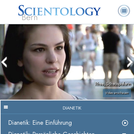
Bern
L. Ron
Was ist
Ehrenamtliche
Häufig gestellte
Bücher
Hubbard
Scientology?
Geistliche
Fragen
Rhea, Schauspielerin
Video anschauen
DIANETIK
Dianetik: Eine Einführung