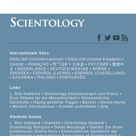
Internationale Sites
ENGLISH (US/International)
ENGLISH (United Kingdom)
עברית
DANSK
FRANÇAIS
日本語
РУССКИЙ
繁體中
文
NEDERLANDS
DEUTSCH
MAGYAR
NORSK
SVENSKA
ESPAÑOL (LATINO)
ESPAÑOL (CASTELLANO)
ΕΛΛΗΝΙΚA
ITALIANO
PORTUGUÊS
Links
L. Ron Hubbard
Scientology Anschauungen und Praxis
Eine Stimme für die Menschlichkeit
Ehrenamtliche
Geistliche
Häufig gestellte Fragen
Bücher
Online-Kurse
Weitere Informationen
Kontakt aufnehmen
Orte
Ähnliche Seiten
L. Ron Hubbard
Dianetik
Scientology Network
Scientology Religion
David Miscavige
Starten Sie Ihren
kostenlosen Online-Kurs
Ehrenamtliche Geistliche der
Scientology
International Association of Scientologists