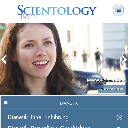
Bern
L. Ron
Was ist
Ehrenamtliche
Häufig gestellte
Bücher
Hubbard
Scientology?
Geistliche
Fragen
Jennifer, Schauspielerin
Video anschauen
DIANETIK
Dianetik: Eine Einführung