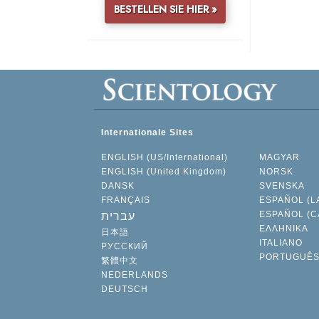
BESTELLEN SIE HIER »
Internationale Sites
ENGLISH (US/International)
MAGYAR
ENGLISH (United Kingdom)
NORSK
DANSK
SVENSKA
FRANÇAIS
ESPAÑOL (L
ESPAÑOL (C
עברית
ΕΛΛΗΝΙΚA
日本語
ITALIANO
РУССКИЙ
PORTUGUÊ
繁體中文
NEDERLANDS
DEUTSCH