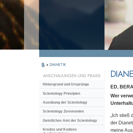
»
DIANETIK
DIANE
ANSCHAUUNGEN UND PRAXIS
Hintergrund und Ursprünge
ED, BER
Scientology Prinzipien
Wer verwe
Ausübung der Scientology
Unterhalt
Scientology Zeremonien
„Ich stieß
Geistliches Amt der Scientology
der Dianet
Kredos und Kodizes
meine Ausb