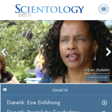
Bern
L. Ron
Was ist
Ehrenamtliche
Häufig gestellte
Bücher
Hubbard
Scientology?
Geistliche
Fragen
La Juan, Studentin
Video anschauen
DIANETIK
Dianetik: Eine Einführung