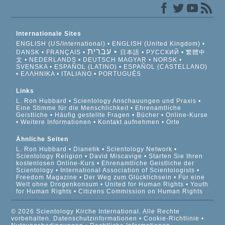
Internationale Sites
ENGLISH (US/International)
ENGLISH (United Kingdom)
עברית
DANSK
FRANÇAIS
日本語
РУССКИЙ
繁體中
文
NEDERLANDS
DEUTSCH
MAGYAR
NORSK
SVENSKA
ESPAÑOL (LATINO)
ESPAÑOL (CASTELLANO)
ΕΛΛΗΝΙΚA
ITALIANO
PORTUGUÊS
Links
L. Ron Hubbard
Scientology Anschauungen und Praxis
Eine Stimme für die Menschlichkeit
Ehrenamtliche
Geistliche
Häufig gestellte Fragen
Bücher
Online-Kurse
Weitere Informationen
Kontakt aufnehmen
Orte
Ähnliche Seiten
L. Ron Hubbard
Dianetik
Scientology Network
Scientology Religion
David Miscavige
Starten Sie Ihren
kostenlosen Online-Kurs
Ehrenamtliche Geistliche der
Scientology
International Association of Scientologists
Freedom Magazine
Der Weg zum Glücklichsein
Für eine
Welt ohne Drogenkonsum
United for Human Rights
Youth
for Human Rights
Citizens Commission on Human Rights
© 2026 Scientology Kirche International. Alle Rechte
vorbehalten.
Datenschutzinformationen
•
Cookie-Richtlinie
•