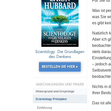
Für Sie is
Was ist per
was Sie wi
es gibt kei
Natürlich 
Aber ich g
beobachtet
Scientology: Die Grundlagen
stets dara
des Denkens
Einstellun
– jedoch
a
BESTELLEN SIE HIER »
Selbstvert
beobachte
ANSCHAUUNGEN UND PRAXIS
Nichts in 
Hintergrund und Ursprünge
Ihrer Beob
Scientology Prinzipien
Das ist all
Einführung