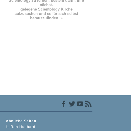
Scientology zu lernen, besteht darin, Ihre
nächst
-
gelegene Scientology Kirche
aufzusuchen und es für sich selbst
herauszufinden. »
Ähnliche Seiten
L. Ron Hubbard