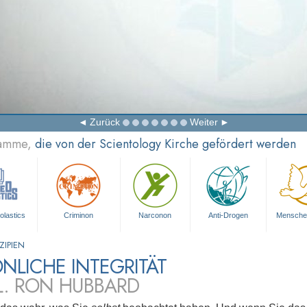
Zurück
Weiter
ramme,
die von der Scientology Kirche gefördert werden
olastics
Criminon
Narconon
Anti-Drogen
Mensche
ZIPIEN
NLICHE INTEGRITÄT
L. RON HUBBARD