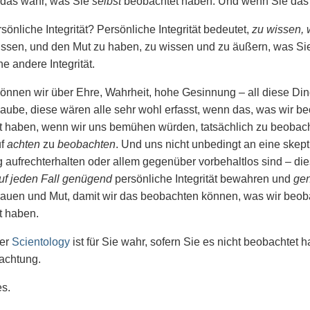
t das wahr, was Sie
selbst
beobachtet haben. Und wenn Sie das ve
sönliche Integrität? Persönliche Integrität bedeutet,
zu wissen,
ssen, und den Mut zu haben, zu wissen und zu äußern, was Sie 
ne andere Integrität.
können wir über Ehre, Wahrheit, hohe Gesinnung – all diese Din
laube, diese wären alle sehr wohl erfasst, wenn das, was wir b
 haben, wenn wir uns bemühen würden, tatsächlich zu beobac
uf
achten
zu
beobachten
. Und uns nicht unbedingt an eine skept
g aufrechterhalten oder allem gegenüber vorbehaltlos sind – di
uf jeden Fall genügend
persönliche Integrität bewahren und
ge
rauen und Mut, damit wir das beobachten können, was wir beob
t haben.
der
Scientology
ist für Sie wahr, sofern Sie es nicht beobachtet
achtung.
es.