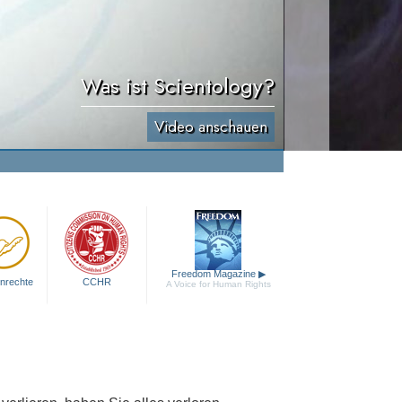
Was ist Scientology?
Video anschauen
Freedom Magazine
▶
nrechte
CCHR
A Voice for Human Rights