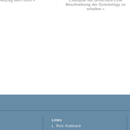
Auszug des Films »
Exemplar der Broschüre
Eine
Beschreibung der Scientology
zu
erhalten »
Links
L. Ron Hubbard