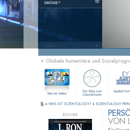
GRÖSSE?
» Menü
Globale humanitäre und Sozialprog
▼
Der Weg zum
Applied Sch
Wie wir helfen
Glücklichsein
»
WAS IST SCIENTOLOGY?
»
SCIENTOLOGY PRIN
PERSÖ
BÜCHER
VON 