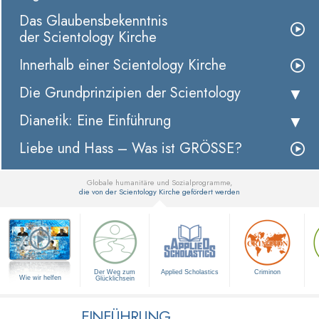
Das Glaubensbekenntnis
der Scientology Kirche
Innerhalb einer Scientology Kirche
Die Grundprinzipien der Scientology
Dianetik: Eine Einführung
Liebe und Hass – Was ist GRÖSSE?
Globale humanitäre und Sozialprogramme,
die von der Scientology Kirche gefördert werden
▼
Der Weg zum
Applied Scholastics
Criminon
Wie wir helfen
Glücklichsein
EINFÜHRUNG