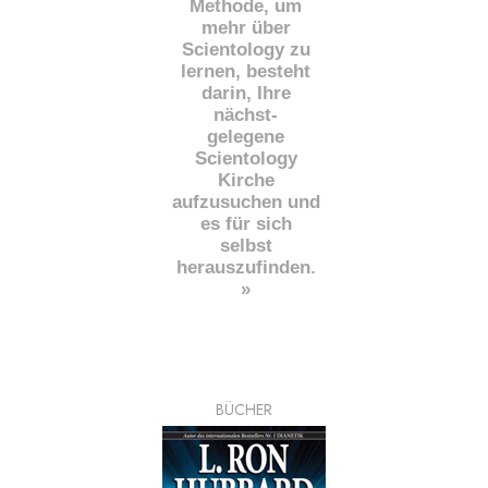
Methode, um
mehr über
Scientology zu
lernen, besteht
darin, Ihre
nächst
-
gelegene
Scientology
Kirche
aufzusuchen und
es für sich
selbst
herauszufinden.
»
BÜCHER