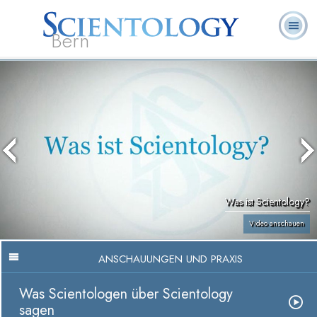
Bern
L. Ron
Was ist
Ehrenamtliche
Häufig gestellte
Bücher
Hubbard
Scientology?
Geistliche
Fragen
Was ist Scientology?
Video anschauen
ANSCHAUUNGEN UND PRAXIS
Was Scientologen über Scientology
sagen