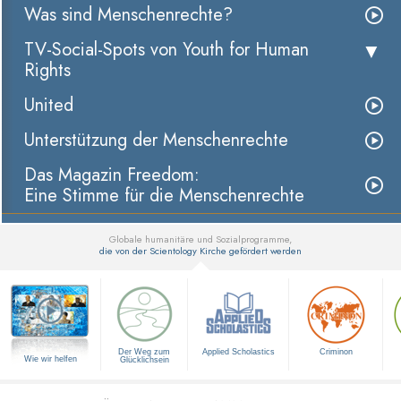
Was sind Menschenrechte?
TV-Social-Spots von Youth for Human
Rights
United
Unterstützung der Menschenrechte
Das Magazin Freedom:
Eine Stimme für die Menschenrechte
Globale humanitäre und Sozialprogramme,
die von der Scientology Kirche gefördert werden
▼
Der Weg zum
Applied Scholastics
Criminon
Wie wir helfen
Glücklichsein