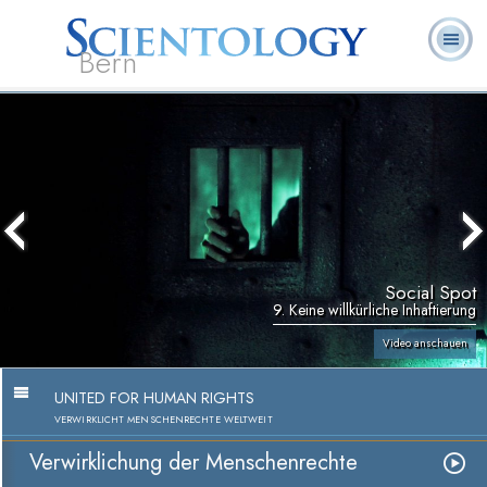
Bern
L. Ron
Was ist
Ehrenamtliche
Häufig gestellte
Bücher
Hubbard
Scientology?
Geistliche
Fragen
Social Spot
9. Keine willkürliche Inhaftierung
Video anschauen
UNITED FOR HUMAN RIGHTS
VERWIRKLICHT MENSCHENRECHTE WELTWEIT
Verwirklichung der Menschenrechte