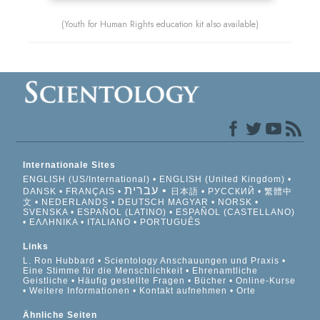
(Youth for Human Rights education kit also available)
Internationale Sites
ENGLISH (US/International)
ENGLISH (United Kingdom)
עברית
DANSK
FRANÇAIS
日本語
РУССКИЙ
繁體中
文
NEDERLANDS
DEUTSCH
MAGYAR
NORSK
SVENSKA
ESPAÑOL (LATINO)
ESPAÑOL (CASTELLANO)
ΕΛΛΗΝΙΚA
ITALIANO
PORTUGUÊS
Links
L. Ron Hubbard
Scientology Anschauungen und Praxis
Eine Stimme für die Menschlichkeit
Ehrenamtliche
Geistliche
Häufig gestellte Fragen
Bücher
Online-Kurse
Weitere Informationen
Kontakt aufnehmen
Orte
Ähnliche Seiten