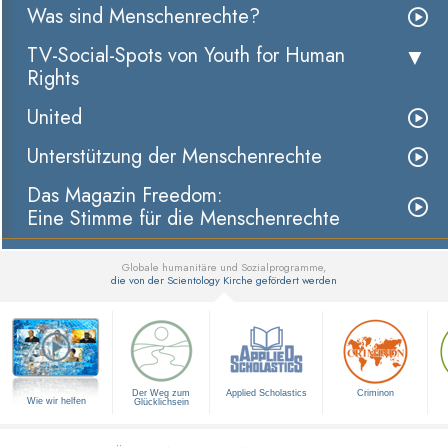
Was sind Menschenrechte?
TV-Social-Spots von Youth for Human
Rights
United
Unterstützung der Menschenrechte
Das Magazin Freedom:
Eine Stimme für die Menschenrechte
Globale humanitäre und Sozialprogramme,
die von der Scientology Kirche gefördert werden
▼
Der Weg zum
Applied Scholastics
Criminon
Wie wir helfen
Glücklichsein