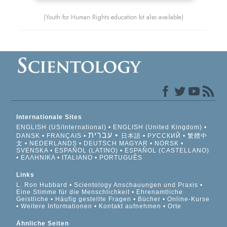
(Youth for Human Rights education kit also available)
Internationale Sites
ENGLISH (US/International)
ENGLISH (United Kingdom)
עברית
DANSK
FRANÇAIS
日本語
РУССКИЙ
繁體中
文
NEDERLANDS
DEUTSCH
MAGYAR
NORSK
SVENSKA
ESPAÑOL (LATINO)
ESPAÑOL (CASTELLANO)
ΕΛΛΗΝΙΚA
ITALIANO
PORTUGUÊS
Links
L. Ron Hubbard
Scientology Anschauungen und Praxis
Eine Stimme für die Menschlichkeit
Ehrenamtliche
Geistliche
Häufig gestellte Fragen
Bücher
Online-Kurse
Weitere Informationen
Kontakt aufnehmen
Orte
Ähnliche Seiten