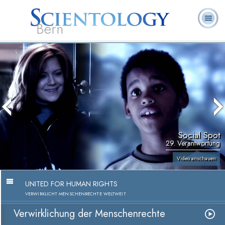
Bern
L. Ron
Was ist
Ehrenamtliche
Häufig gestellte
Bücher
Hubbard
Scientology?
Geistliche
Fragen
Social Spot
29. Verantwortung
Video anschauen
UNITED FOR HUMAN RIGHTS
VERWIRKLICHT MENSCHENRECHTE WELTWEIT
Verwirklichung der Menschenrechte