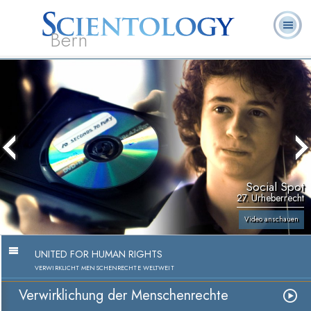
Bern
L. Ron
Was ist
Ehrenamtliche
Häufig gestellte
Bücher
Hubbard
Scientology?
Geistliche
Fragen
Social Spot
27. Urheberrecht
Video anschauen
UNITED FOR HUMAN RIGHTS
VERWIRKLICHT MENSCHENRECHTE WELTWEIT
Verwirklichung der Menschenrechte