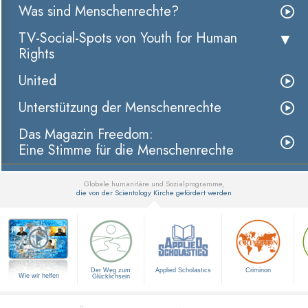
Was sind Menschenrechte?
TV-Social-Spots von Youth for Human
Rights
United
Unterstützung der Menschenrechte
Das Magazin Freedom:
Eine Stimme für die Menschenrechte
Globale humanitäre und Sozialprogramme,
die von der Scientology Kirche gefördert werden
▼
Der Weg zum
Applied Scholastics
Criminon
Wie wir helfen
Glücklichsein