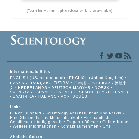
(Youth for Human Rights education kit also available)
Internationale Sites
ENGLISH (US/International)
ENGLISH (United Kingdom)
עברית
DANSK
FRANÇAIS
日本語
РУССКИЙ
繁體中
文
NEDERLANDS
DEUTSCH
MAGYAR
NORSK
SVENSKA
ESPAÑOL (LATINO)
ESPAÑOL (CASTELLANO)
ΕΛΛΗΝΙΚA
ITALIANO
PORTUGUÊS
Links
L. Ron Hubbard
Scientology Anschauungen und Praxis
Eine Stimme für die Menschlichkeit
Ehrenamtliche
Geistliche
Häufig gestellte Fragen
Bücher
Online-Kurse
Weitere Informationen
Kontakt aufnehmen
Orte
Ähnliche Seiten