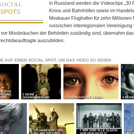
In Russland werden die Videoclips „30 R
SOCIAL
Kinos und Bahnhöfen sowie im Handels
SPOTS
Moskauer Flughafen für zehn Millionen 
russischen interregionalen Vereinigun
 vor Missbräuchen der Behörden zuständig sind, übernahm das 
echtsbeauftragte auszubilden.
IE AUF EINEN SOCIAL SPOT, UM DAS VIDEO ZU SEHEN
LLE VON
REI UND
2 KEINE
RDE...
DISKRIMINIERUNG
3 DAS RECHT AUF LEBEN
4 KEIN
6 SIE HABEN RECHTE,
7 WIR SIND ALLE GLEICH
8 DAS
EGAL WO SIE SIND
VOR DEM GESETZ
IHRE 
ER