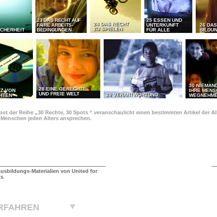
23 DAS RECHT AUF
25 ESSEN UND
24 DAS RECHT
FAIRE ARBEITS-
UNTERKUNFT
26 DAS
ZU SPIELEN
ICHERHEIT
BEDINGUNGEN
FÜR ALLE
BILDU
30 NIEMAN
28 EINE GERECHTE
TZ VON
IHRE MEN
UND FREIE WELT
29 VERANTWORTUNG
HTEN
WEGNEHM
pot der Reihe „30 Rechte, 30 Spots “ veranschaulicht einen bestimmten Artikel der 
e Menschen jeden Alters ansprechen.
usbildungs-Materialien von United for
ts
RFAHREN