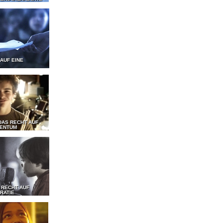
 AUF EINE
E
DAS RECHT AUF
GENTUM
 RECHT AUF
RATIE