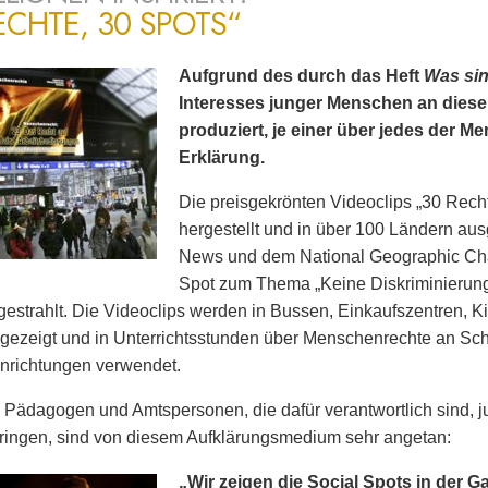
ECHTE, 30 SPOTS“
Aufgrund des durch das Heft
Was si
Interesses junger Menschen an dies
produziert, je einer über jedes der 
Erklärung.
Die preisgekrönten Videoclips „30 Rech
hergestellt und in über 100 Ländern ausg
News und dem National Geographic Cha
Spot zum Thema „Keine Diskriminierun
estrahlt. Die Videoclips werden in Bussen, Einkaufszentren, K
gezeigt und in Unterrichtsstunden über Menschenrechte an Sc
nrichtungen verwendet.
 Pädagogen und Amtspersonen, die dafür verantwortlich sind
ringen, sind von diesem Aufklärungsmedium sehr angetan:
„Wir zeigen die Social Spots in der G