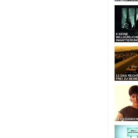
9 KEINE
WILLKÜRLICH
INHAFTIERUN
13 DAS RECHT
FREI ZU BEW
18 GEDANKEN