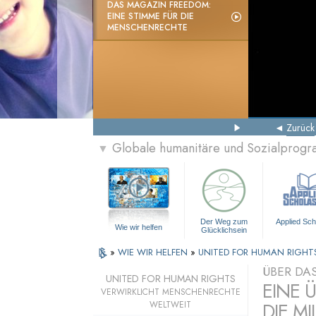
DAS MAGAZIN FREEDOM:
EINE STIMME FÜR DIE
MENSCHENRECHTE
Zurück
Globale humanitäre und Sozialprog
▼
Der Weg zum
Applied Sch
Wie wir helfen
Glücklichsein
»
WIE WIR HELFEN
»
UNITED FOR HUMAN RIGHT
ÜBER DA
UNITED FOR HUMAN RIGHTS
EINE 
VERWIRKLICHT MENSCHENRECHTE
DIE MI
WELTWEIT