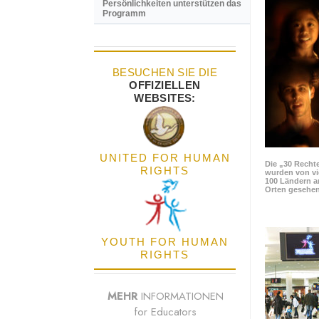
Persönlichkeiten unterstützen das
Programm
BESUCHEN SIE DIE
OFFIZIELLEN
WEBSITES:
UNITED FOR HUMAN
Die „30 Rechte
RIGHTS
wurden von vi
100 Ländern a
Orten gesehen
YOUTH FOR HUMAN
RIGHTS
MEHR
INFORMATIONEN
for Educators