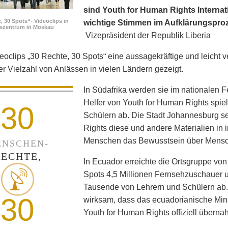
sind Youth for Human Rights Internati
, 30 Spots“- Videoclips in
wichtige Stimmen im Aufklärungspro
fszentrum in Moskau
Vizepräsident der Republik Liberia
eoclips „30 Rechte, 30 Spots“ eine aussagekräftige und leicht v
ner Vielzahl von Anlässen in vielen Ländern gezeigt.
In Südafrika werden sie im nationalen 
Helfer von Youth for Human Rights spie
30
Schülern ab. Die Stadt Johannesburg set
Rights diese und andere Materialien in
Menschen das Bewusstsein über Mensc
NSCHEN-
RECHTE,
In Ecuador erreichte die Ortsgruppe von
Spots 4,5 Millionen Fernsehzuschauer un
Tausende von Lehrern und Schülern ab
30
wirksam, dass das ecuadorianische Min
Youth for Human Rights offiziell überna