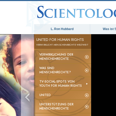
L. Ron Hubbard
Was ist 
UNITED FOR HUMAN RIGHTS
VERWIRKLICHT MENSCHENRECHTE WELTWEIT
VERWIRKLICHUNG DER
MENSCHENRECHTE
WAS SIND
MENSCHENRECHTE?
TV-SOCIAL-SPOTS VON
YOUTH FOR HUMAN RIGHTS
UNITED
UNTERSTÜTZUNG DER
MENSCHENRECHTE