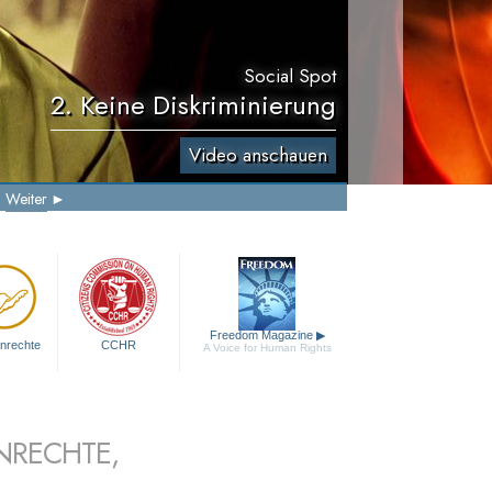
Social Spot
2. Keine Diskriminierung
Video anschauen
Weiter
Freedom Magazine
▶
nrechte
CCHR
A Voice for Human Rights
NRECHTE,