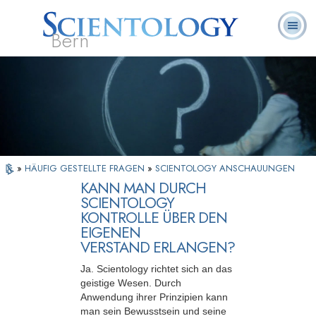
Bern
L. Ron
Was ist
Ehrenamtliche
Häufig gestellte
Bücher
Hubbard
Scientology?
Geistliche
Fragen
»
HÄUFIG GESTELLTE FRAGEN
»
SCIENTOLOGY ANSCHAUUNGEN
KANN MAN DURCH
SCIENTOLOGY
KONTROLLE ÜBER DEN
EIGENEN
VERSTAND ERLANGEN?
Ja. Scientology richtet sich an das
geistige Wesen. Durch
Anwendung ihrer Prinzipien kann
man sein Bewusstsein und seine