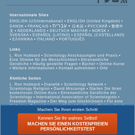
Internationale Sites
ENGLISH (US/International)
ENGLISH (United Kingdom)
עברית
DANSK
FRANÇAIS
日本語
РУССКИЙ
繁體中
文
NEDERLANDS
DEUTSCH
MAGYAR
NORSK
SVENSKA
ESPAÑOL (LATINO)
ESPAÑOL (CASTELLANO)
ΕΛΛΗΝΙΚA
ITALIANO
PORTUGUÊS
Links
L. Ron Hubbard
Scientology Anschauungen und Praxis
Eine Stimme für die Menschlichkeit
Ehrenamtliche
Geistliche
Häufig gestellte Fragen
Bücher
Online-Kurse
Weitere Informationen
Kontakt aufnehmen
Orte
Ähnliche Seiten
L. Ron Hubbard
Dianetik
Scientology Network
Scientology Religion
David Miscavige
Starten Sie Ihren
kostenlosen Online-Kurs
Ehrenamtliche Geistliche der
Scientology
International Association of Scientologists
Freedom Magazine
Der Weg zum Glücklichsein
Für eine
Welt ohne Drogenkonsum
United for Human Rights
Youth
Machen Sie Ihren ersten Schritt
for Human Rights
Citizens Commission on Human Rights
Kennen Sie Ihr wahres Selbst!
© 2026 Scientology Kirche International. Alle Rechte
MACHEN SIE EINEN KOSTENFREIEN
vorbehalten.
Datenschutzinformationen
•
Cookie-Richtlinie
•
PERSÖNLICHKEITSTEST
Nutzungsbedingungen
•
Rechtliche Informationen