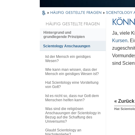
»
HÄUFIG GESTELLTE FRAGEN
»
SCIENTOLOGY
KÖNN
HÄUFIG GESTELLTE FRAGEN
Ja, viele 
Hintergrund und
grundlegende Prinzipien
Kursen
. E
Scientology Anschauungen
zugeschnitt
Vormundes,
Ist der Mensch ein geistiges
Wesen?
sind Scien
Wie kann man wissen, dass der
Mensch ein geistiges Wesen ist?
Hat Scientology eine Vorstellung
von Gott?
Ist es nicht so, dass nur Gott dem
Menschen helfen kann?
« Zurück
Was sind die religiösen
Hat Scientol
Anschauungen der Scientology in
Bezug auf die Schaffung des
Universums?
Glaubt Scientology an
Nächstenliebe?