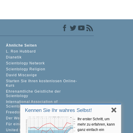
Ähnliche Seiten
L. Ron Hubbard
Dianetik
Scientology Network
Scientology Religion
David Miscavige
Starten Sie Ihren kostenlosen Online-
Kurs
Ehrenamtliche Geistliche der
Scientology
International Association of
Scientologists
Kennen Sie Ihr wahres Selbst!
Freedom Magazine
Der Weg zum Glücklichsein
Ihr erster Schritt, um
Für eine Welt ohne Drogenkonsum
mehr zu erfahren, kann
ganz einfach ein
United for Human Rights