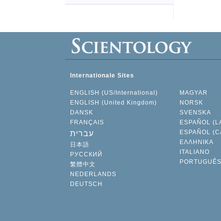
Internationale Sites
ENGLISH (US/International)
MAGYAR
ENGLISH (United Kingdom)
NORSK
DANSK
SVENSKA
FRANÇAIS
ESPAÑOL (L
ESPAÑOL (C
עברית
ΕΛΛΗΝΙΚA
日本語
ITALIANO
РУССКИЙ
PORTUGUÊ
繁體中文
NEDERLANDS
DEUTSCH