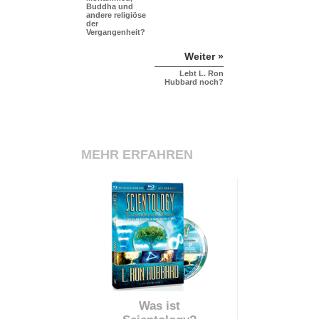
Buddha und
andere religiöse
der
Vergangenheit?
Weiter »
Lebt L. Ron
Hubbard noch?
MEHR ERFAHREN
Was ist