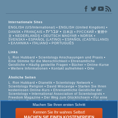
Internationale Sites
ENGLISH (US/International)
ENGLISH (United Kingdom)
עברית
DANSK
FRANÇAIS
日本語
РУССКИЙ
繁體中
文
NEDERLANDS
DEUTSCH
MAGYAR
NORSK
SVENSKA
ESPAÑOL (LATINO)
ESPAÑOL (CASTELLANO)
ΕΛΛΗΝΙΚA
ITALIANO
PORTUGUÊS
Links
L. Ron Hubbard
Scientology Anschauungen und Praxis
Eine Stimme für die Menschlichkeit
Ehrenamtliche
Geistliche
Häufig gestellte Fragen
Bücher
Online-Kurse
Weitere Informationen
Kontakt aufnehmen
Orte
Ähnliche Seiten
L. Ron Hubbard
Dianetik
Scientology Network
Scientology Religion
David Miscavige
Starten Sie Ihren
kostenlosen Online-Kurs
Ehrenamtliche Geistliche der
Scientology
International Association of Scientologists
Freedom Magazine
Der Weg zum Glücklichsein
Für eine
Welt ohne Drogenkonsum
United for Human Rights
Youth
Machen Sie Ihren ersten Schritt
for Human Rights
Citizens Commission on Human Rights
Kennen Sie Ihr wahres Selbst!
© 2026 Scientology Kirche International. Alle Rechte
MACHEN SIE EINEN KOSTENFREIEN