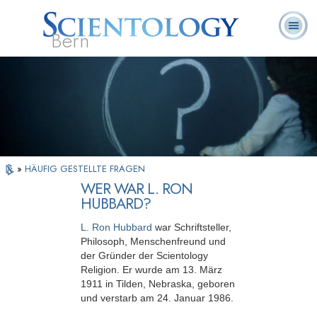
Bern
L. Ron
Was ist
Ehrenamtliche
Häufig gestellte
Bücher
Hubbard
Scientology?
Geistliche
Fragen
»
HÄUFIG GESTELLTE FRAGEN
WER WAR L. RON
HUBBARD?
L. Ron Hubbard
war Schriftsteller,
Philosoph, Menschenfreund und
der Gründer der Scientology
Religion. Er wurde am 13. März
1911 in Tilden, Nebraska, geboren
und verstarb am 24. Januar 1986.