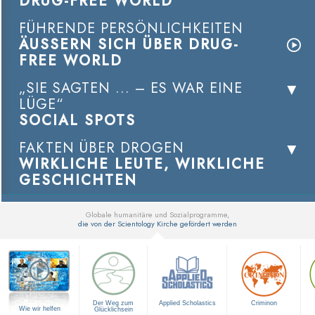
DRUG-FREE WORLD
FÜHRENDE PERSÖNLICHKEITEN
ÄUSSERN SICH ÜBER DRUG-
FREE WORLD
„SIE SAGTEN ... – ES WAR EINE
LÜGE“
SOCIAL SPOTS
FAKTEN ÜBER DROGEN
WIRKLICHE LEUTE, WIRKLICHE
GESCHICHTEN
Globale humanitäre und Sozialprogramme,
die von der Scientology Kirche gefördert werden
▼
Der Weg zum
Applied Scholastics
Criminon
Wie wir helfen
Glücklichsein