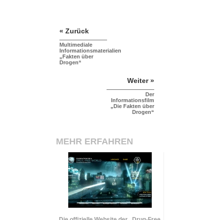
« Zurück
Multimediale
Informationsmaterialien
„Fakten über
Drogen“
Weiter »
Der
Informationsfilm
„Die Fakten über
Drogen“
MEHR ERFAHREN
Die offizielle Website der „Drug-Free