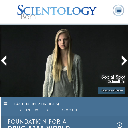
Bern
L. Ron
Was ist
Ehrenamtliche
Häufig gestellte
Bücher
Hubbard
Scientology?
Geistliche
Fragen
Social Spot
Schnüffeln
Video anschauen
FAKTEN ÜBER DROGEN
FÜR EINE WELT OHNE DROGEN
FOUNDATION FOR A