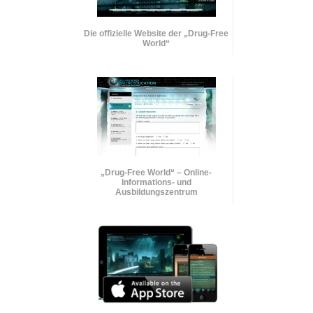
Die offizielle Website der „Drug-Free
World“
„Drug-Free World“ – Online-
Informations- und
Ausbildungszentrum