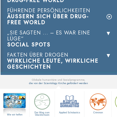
DRUG-FREE WORLD
FÜHRENDE PERSÖNLICHKEITEN
ÄUSSERN SICH ÜBER DRUG-
FREE WORLD
„SIE SAGTEN ... – ES WAR EINE
LÜGE“
SOCIAL SPOTS
FAKTEN ÜBER DROGEN
WIRKLICHE LEUTE, WIRKLICHE
GESCHICHTEN
Globale humanitäre und Sozialprogramme,
die von der Scientology Kirche gefördert werden
▼
Der Weg zum
Applied Scholastics
Criminon
Wie wir helfen
Glücklichsein