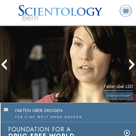
Bern
L. Ron
Was ist
Ehrenamtliche
Häufig gestellte
Bücher
Hubbard
Scientology?
Geistliche
Fragen
Fakten über LSD
Video anschauen
FAKTEN ÜBER DROGEN
FÜR EINE WELT OHNE DROGEN
FOUNDATION FOR A