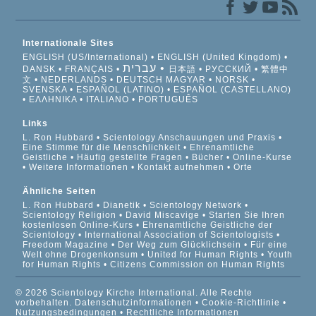
Internationale Sites
ENGLISH (US/International)
ENGLISH (United Kingdom)
עברית
DANSK
FRANÇAIS
日本語
РУССКИЙ
繁體中
文
NEDERLANDS
DEUTSCH
MAGYAR
NORSK
SVENSKA
ESPAÑOL (LATINO)
ESPAÑOL (CASTELLANO)
ΕΛΛΗΝΙΚA
ITALIANO
PORTUGUÊS
Links
L. Ron Hubbard
Scientology Anschauungen und Praxis
Eine Stimme für die Menschlichkeit
Ehrenamtliche
Geistliche
Häufig gestellte Fragen
Bücher
Online-Kurse
Weitere Informationen
Kontakt aufnehmen
Orte
Ähnliche Seiten
L. Ron Hubbard
Dianetik
Scientology Network
Scientology Religion
David Miscavige
Starten Sie Ihren
kostenlosen Online-Kurs
Ehrenamtliche Geistliche der
Scientology
International Association of Scientologists
Freedom Magazine
Der Weg zum Glücklichsein
Für eine
Welt ohne Drogenkonsum
United for Human Rights
Youth
for Human Rights
Citizens Commission on Human Rights
© 2026 Scientology Kirche International. Alle Rechte
vorbehalten.
Datenschutzinformationen
•
Cookie-Richtlinie
•
Nutzungsbedingungen
•
Rechtliche Informationen