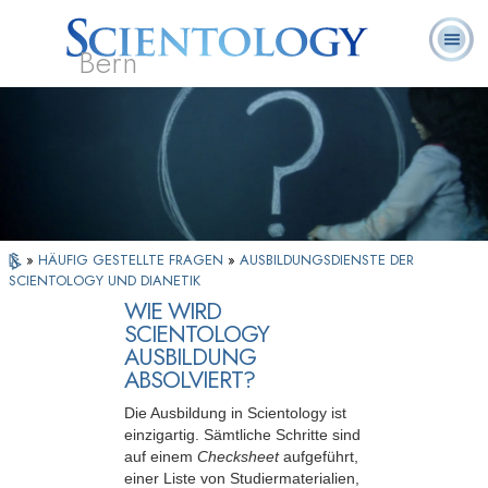
Bern
L. Ron
Was ist
Ehrenamtliche
Häufig gestellte
Bücher
Hubbard
Scientology?
Geistliche
Fragen
»
HÄUFIG GESTELLTE FRAGEN
»
AUSBILDUNGSDIENSTE DER
SCIENTOLOGY UND DIANETIK
WIE WIRD
SCIENTOLOGY
AUSBILDUNG
ABSOLVIERT?
Die Ausbildung in Scientology ist
einzigartig. Sämtliche Schritte sind
auf einem
Checksheet
aufgeführt,
einer Liste von Studiermaterialien,