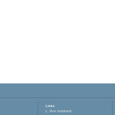
Links
L. Ron Hubbard