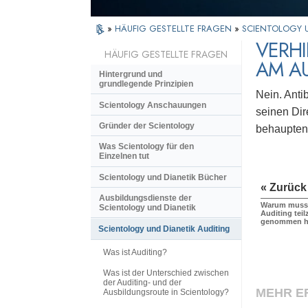
»
HÄUFIG GESTELLTE FRAGEN
»
SCIENTOLOGY U
VERHI
HÄUFIG GESTELLTE FRAGEN
AM A
Hintergrund und
grundlegende Prinzipien
Nein. Anti
Scientology Anschauungen
seinen Dir
Gründer der Scientology
behaupten,
Was Scientology für den
Einzelnen tut
Scientology und Dianetik Bücher
« Zurück
Ausbildungsdienste der
Warum muss 
Scientology und Dianetik
Auditing te
genommen h
Scientology und Dianetik Auditing
Was ist Auditing?
Was ist der Unterschied zwischen
der Auditing- und der
MEHR E
Ausbildungsroute in Scientology?