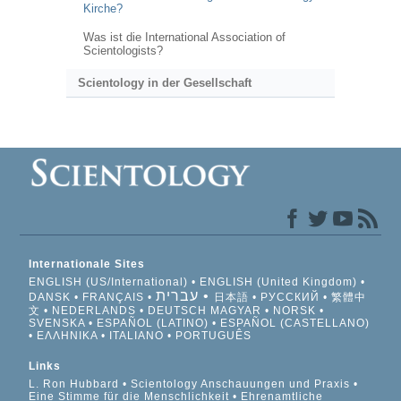
Kirche?
Was ist die International Association of
Scientologists?
Scientology in der Gesellschaft
Internationale Sites
ENGLISH (US/International)
ENGLISH (United Kingdom)
עברית
DANSK
FRANÇAIS
日本語
РУССКИЙ
繁體中
文
NEDERLANDS
DEUTSCH
MAGYAR
NORSK
SVENSKA
ESPAÑOL (LATINO)
ESPAÑOL (CASTELLANO)
ΕΛΛΗΝΙΚA
ITALIANO
PORTUGUÊS
Links
L. Ron Hubbard
Scientology Anschauungen und Praxis
Eine Stimme für die Menschlichkeit
Ehrenamtliche