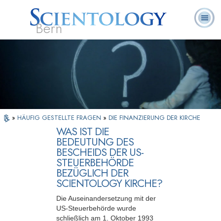
Bern
L. Ron
Was ist
Ehrenamtliche
Häufig gestellte
Bücher
Hubbard
Scientology?
Geistliche
Fragen
»
HÄUFIG GESTELLTE FRAGEN
»
DIE FINANZIERUNG DER KIRCHE
WAS IST DIE
BEDEUTUNG DES
BESCHEIDS DER US-
STEUERBEHÖRDE
BEZÜGLICH DER
SCIENTOLOGY KIRCHE?
Die Auseinandersetzung mit der
US-Steuerbehörde wurde
schließlich am 1. Oktober 1993