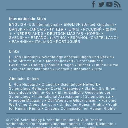
Internationale Sites
ENGLISH (US/International)
ENGLISH (United Kingdom)
עברית
DANSK
FRANÇAIS
日本語
РУССКИЙ
繁體中
文
NEDERLANDS
DEUTSCH
MAGYAR
NORSK
SVENSKA
ESPAÑOL (LATINO)
ESPAÑOL (CASTELLANO)
ΕΛΛΗΝΙΚA
ITALIANO
PORTUGUÊS
Links
L. Ron Hubbard
Scientology Anschauungen und Praxis
Eine Stimme für die Menschlichkeit
Ehrenamtliche
Geistliche
Häufig gestellte Fragen
Bücher
Online-Kurse
Weitere Informationen
Kontakt aufnehmen
Orte
Ähnliche Seiten
L. Ron Hubbard
Dianetik
Scientology Network
Scientology Religion
David Miscavige
Starten Sie Ihren
kostenlosen Online-Kurs
Ehrenamtliche Geistliche der
Scientology
International Association of Scientologists
Freedom Magazine
Der Weg zum Glücklichsein
Für eine
Welt ohne Drogenkonsum
United for Human Rights
Youth
for Human Rights
Citizens Commission on Human Rights
© 2026 Scientology Kirche International. Alle Rechte
vorbehalten.
Datenschutzinformationen
•
Cookie-Richtlinie
•