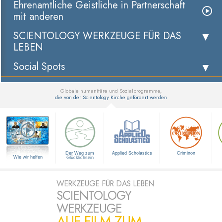
Ehrenamtliche Geistliche in Partnerschaft
mit anderen
SCIENTOLOGY WERKZEUGE FÜR DAS
LEBEN
Social Spots
Globale humanitäre und Sozialprogramme,
die von der Scientology Kirche gefördert werden
▼
Der Weg zum
Applied Scholastics
Criminon
Wie wir helfen
Glücklichsein
WERKZEUGE FÜR DAS LEBEN
SCIENTOLOGY
WERKZEUGE
AUF FILM ZUM