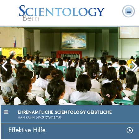
Bern
L. Ron
Was ist
Ehrenamtliche
Häufig gestellte
Bücher
Hubbard
Scientology?
Geistliche
Fragen
EHRENAMTLICHE SCIENTOLOGY GEISTLICHE
MAN KANN
IMMER
ETWAS TUN
Effektive Hilfe