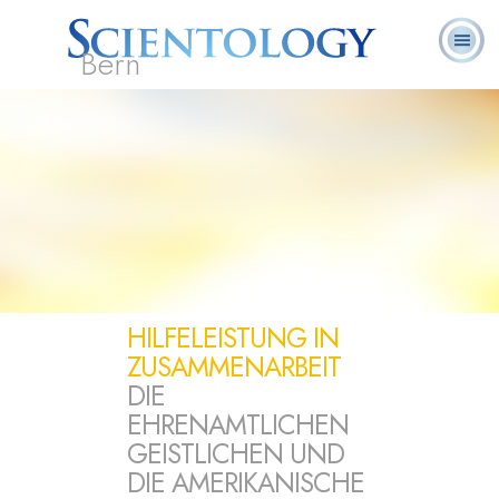
Bern
L. Ron
Was ist
Ehrenamtliche
Häufig gestellte
Bücher
Hubbard
Scientology?
Geistliche
Fragen
HILFELEISTUNG IN
ZUSAMMENARBEIT
DIE
EHRENAMTLICHEN
GEISTLICHEN UND
DIE AMERIKANISCHE