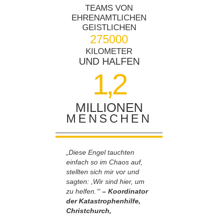
TEAMS VON
EHRENAMTLICHEN
GEISTLICHEN
2
7
5
0
0
0
KILOMETER
UND HALFEN
1,2
MILLIONEN
MENSCHEN
„Diese Engel tauchten
einfach so im Chaos auf,
stellten sich mir vor und
sagten: ,Wir sind hier, um
zu helfen.‘“
– Koordinator
der Katastrophenhilfe,
Christchurch,