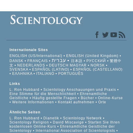
Internationale Sites
ENGLISH (US/International)
ENGLISH (United Kingdom)
עברית
DANSK
FRANÇAIS
日本語
РУССКИЙ
繁體中
文
NEDERLANDS
DEUTSCH
MAGYAR
NORSK
SVENSKA
ESPAÑOL (LATINO)
ESPAÑOL (CASTELLANO)
ΕΛΛΗΝΙΚA
ITALIANO
PORTUGUÊS
Links
L. Ron Hubbard
Scientology Anschauungen und Praxis
Eine Stimme für die Menschlichkeit
Ehrenamtliche
Geistliche
Häufig gestellte Fragen
Bücher
Online-Kurse
Weitere Informationen
Kontakt aufnehmen
Orte
Ähnliche Seiten
L. Ron Hubbard
Dianetik
Scientology Network
Scientology Religion
David Miscavige
Starten Sie Ihren
kostenlosen Online-Kurs
Ehrenamtliche Geistliche der
Scientology
International Association of Scientologists