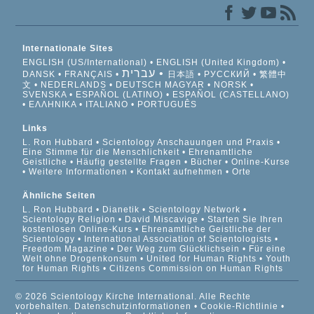
Internationale Sites
ENGLISH (US/International)
ENGLISH (United Kingdom)
עברית
DANSK
FRANÇAIS
日本語
РУССКИЙ
繁體中
文
NEDERLANDS
DEUTSCH
MAGYAR
NORSK
SVENSKA
ESPAÑOL (LATINO)
ESPAÑOL (CASTELLANO)
ΕΛΛΗΝΙΚA
ITALIANO
PORTUGUÊS
Links
L. Ron Hubbard
Scientology Anschauungen und Praxis
Eine Stimme für die Menschlichkeit
Ehrenamtliche
Geistliche
Häufig gestellte Fragen
Bücher
Online-Kurse
Weitere Informationen
Kontakt aufnehmen
Orte
Ähnliche Seiten
L. Ron Hubbard
Dianetik
Scientology Network
Scientology Religion
David Miscavige
Starten Sie Ihren
kostenlosen Online-Kurs
Ehrenamtliche Geistliche der
Scientology
International Association of Scientologists
Freedom Magazine
Der Weg zum Glücklichsein
Für eine
Welt ohne Drogenkonsum
United for Human Rights
Youth
for Human Rights
Citizens Commission on Human Rights
© 2026 Scientology Kirche International. Alle Rechte
vorbehalten.
Datenschutzinformationen
•
Cookie-Richtlinie
•