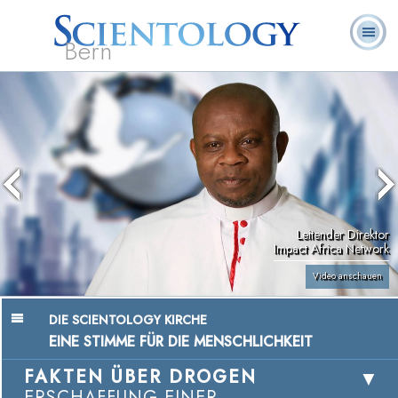
Bern
L. Ron
Was ist
Ehrenamtliche
Häufig gestellte
Bücher
Hubbard
Scientology?
Geistliche
Fragen
Leitender Direktor
Impact Africa Network
Video anschauen
DIE SCIENTOLOGY KIRCHE
EINE STIMME FÜR DIE MENSCHLICHKEIT
FAKTEN ÜBER DROGEN
ERSCHAFFUNG EINER