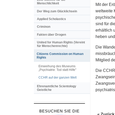
Menschlichkeit
Mit der E
weltweite 
Der Weg zum Glücklichsein
psychische
Applied Scholastics
sind für d
Criminon
erhältlich
Fakten über Drogen
heben und
United for Human Rights (Vereint
für Menschenrechte)
Die Wande
missbräuch
Citizens Commission on Human
Rights
Mitglied 
Einweihung des Museums
„Psychiatrie: Tod statt Hilfe"
Die CCHR u
Zwangsein
CCHR auf der ganzen Welt
Zwangsver
Ehrenamtliche Scientology
psychiatri
Geistliche
BESUCHEN SIE DIE
« Zurück