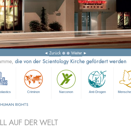
Zurück
Weiter
ramme,
die von der Scientology Kirche gefördert werden
olastics
Criminon
Narconon
Anti-Drogen
Mensche
 HUMAN RIGHTS
LL AUF DER WELT