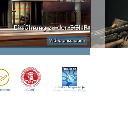
Einführung zu der CCHR
Video anschauen
Freedom Magazine
▶
nrechte
CCHR
A Voice for Human Rights