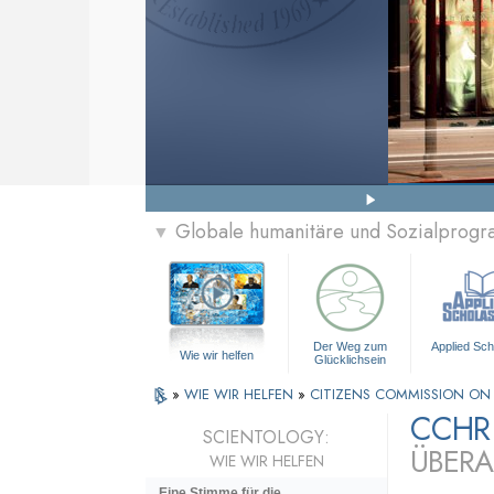
Globale humanitäre und Sozialprog
▼
Der Weg zum
Applied Sch
Wie wir helfen
Glücklichsein
»
WIE WIR HELFEN
»
CITIZENS COMMISSION ON
CCHR
SCIENTOLOGY:
ÜBERA
WIE WIR HELFEN
Eine Stimme für die