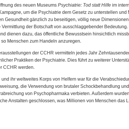
röffnung des neuen Museums
Psychiatrie: Tod statt Hilfe
im inte
Kampagne, um die Psychiatrie dem Gesetz zu unterstellen und
n Gesundheit gänzlich zu beseitigen, völlig neue Dimensionen
ie Vermittlung der Botschaft von ausschlaggebender Bedeutung.
 und dienen dazu, das öffentliche Bewusstsein hinsichtlich missb
 so Menschen zum Handeln anzuregen.
rausstellungen der CCHR vermitteln jedes Jahr Zehntausenden
licher Praktiken der Psychiatrie. Dies führt zu weiterer Unter
der CCHR werden.
nd ihr weltweites Korps von Helfern war für die Verabschiedu
weisung, die Verwendung von brutaler Schockbehandlung und d
abreichung von Psychopharmaka verbieten. Außerdem wurden T
sche Anstalten geschlossen, was Millionen von Menschen das Le