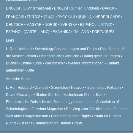
ENGLISH (US/International)
ENGLISH (United Kingdom)
DANSK
עברית
FRANÇAIS
日本語
РУССКИЙ
繁體中文
NEDERLANDS
DEUTSCH
MAGYAR
NORSK
SVENSKA
ESPAÑOL (LATINO)
ESPAÑOL (CASTELLANO)
ΕΛΛΗΝΙΚA
ITALIANO
PORTUGUÊS
Links
L. Ron Hubbard
Scientology Anschauungen und Praxis
Eine Stimme für
die Menschlichkeit
Ehrenamtliche Geistliche
Häufig gestellte Fragen
Bücher
Online-Kurse
Wer bin ich?
Weitere Informationen
Kontakt
aufnehmen
Orte
Ähnliche Seiten
L. Ron Hubbard
Dianetik
Scientology Network
Scientology Religion
David Miscavige
Starten Sie Ihren kostenlosen Online-Kurs
Ehrenamtliche Geistliche der Scientology
International Association of
Scientologists
Freedom Magazine
Der Weg zum Glücklichsein
Für eine
Welt ohne Drogenkonsum
United for Human Rights
Youth for Human
Rights
Citizens Commission on Human Rights