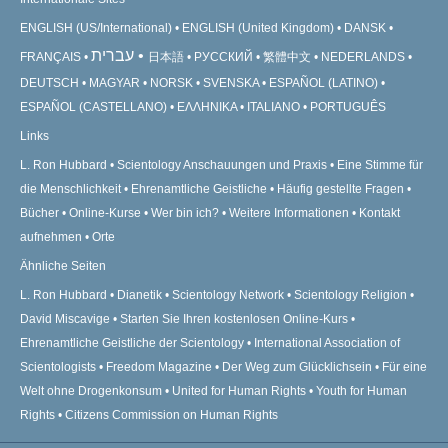
ENGLISH (US/International)
ENGLISH (United Kingdom)
DANSK
עברית
FRANÇAIS
日本語
РУССКИЙ
繁體中文
NEDERLANDS
DEUTSCH
MAGYAR
NORSK
SVENSKA
ESPAÑOL (LATINO)
ESPAÑOL (CASTELLANO)
ΕΛΛΗΝΙΚA
ITALIANO
PORTUGUÊS
Links
L. Ron Hubbard
Scientology Anschauungen und Praxis
Eine Stimme für
die Menschlichkeit
Ehrenamtliche Geistliche
Häufig gestellte Fragen
Bücher
Online-Kurse
Wer bin ich?
Weitere Informationen
Kontakt
aufnehmen
Orte
Ähnliche Seiten
L. Ron Hubbard
Dianetik
Scientology Network
Scientology Religion
David Miscavige
Starten Sie Ihren kostenlosen Online-Kurs
Ehrenamtliche Geistliche der Scientology
International Association of
Scientologists
Freedom Magazine
Der Weg zum Glücklichsein
Für eine
Welt ohne Drogenkonsum
United for Human Rights
Youth for Human
Rights
Citizens Commission on Human Rights