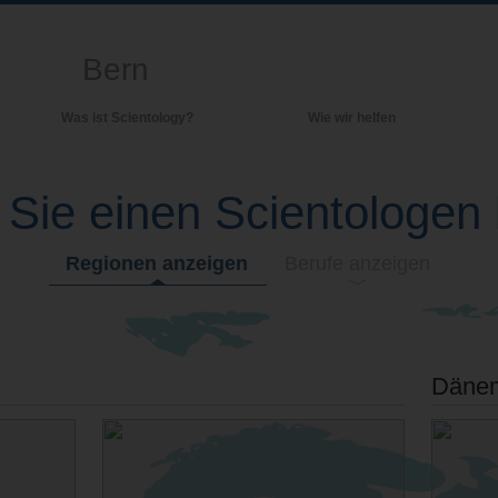
Bern
Was ist Scientology?
Wie wir helfen
Anschauungen und Praxis
Hinte
grund
 Sie einen Scientologen
Scientology Bekenntnisse und
Kodizes
Inner
Was Scientologen über Scientology
Die O
sagen
Regionen anzeigen
Berufe anzeigen
Lernen Sie einen Scientologen kennen
Innerhalb einer Scientology Kirche
Die Grundprinzipien der Scientology
Däne
Eine Einführung in die Dianetik
Liebe und Hass – Was ist Größe?