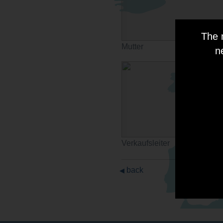
The 
Mutter
n
Verkaufsleiter
back
◀