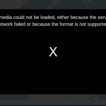
media could not be loaded, either because the serv
Menschenrechtsaktivistin
Pianist
etwork failed or because the format is not supporte
Sprecher für die Anti-Drogen-
Vater
Kampagne