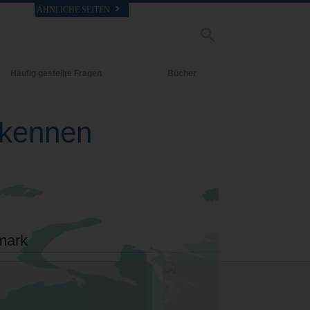
ÄHNLICHE SEITEN
Häufig gestellte Fragen
Bücher
rgrund und
Einführende Bücher
legende Prinzipien
 kennen
Hörbücher
halb einer Scientology Kirche
Einführungsvorträge
rganisation der Scientology
Filme
mark